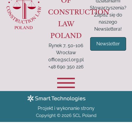
OF
działaniami
Stowarzyszenia?
CONSTRUCTION
Zapisz się do
naszego
LAW
Newslettera!
POLAND
Newsletter
Rynek 7, 50-106
Wrocław
office@scl.org.pl
+48 690 350 226
Projekt i wykonanie strony
Copyright © 2026 SCL Poland