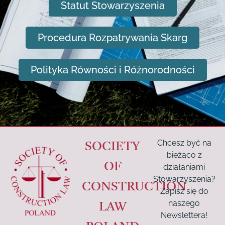
Statut Stowarzyszenia
Procedura Rozpatrywania Skarg
Polityka Równości i Różnorodności
Chcesz być na
SOCIETY
bieżąco z
OF
działaniami
Stowarzyszenia?
CONSTRUCTION
Zapisz się do
naszego
LAW
Newslettera!